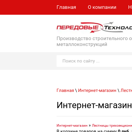
Главная
О компании
Н
Производство строительного 
металлоконструкций
Главная
\
Интернет-магазин
\
Лест
Интернет-магазин
»
Интернет-магазин
Лестницы трехсекцион
В корзине товаров на сумму
0
руб.