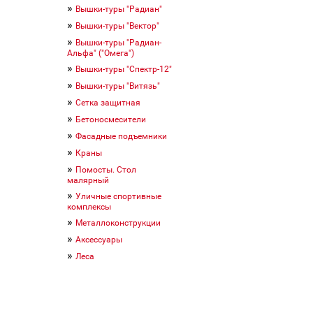
»
Вышки-туры "Радиан"
»
Вышки-туры "Вектор"
»
Вышки-туры "Радиан-
Альфа" ("Омега")
»
Вышки-туры "Спектр-12"
»
Вышки-туры "Витязь"
»
Сетка защитная
»
Бетоносмесители
»
Фасадные подъемники
»
Краны
»
Помосты. Стол
малярный
»
Уличные спортивные
комплексы
»
Металлоконструкции
»
Аксессуары
»
Леса