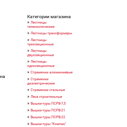
Категории магазина
»
Лестницы
телескопические
»
Лестницы трансформеры
»
Лестницы
трехсекционные
»
Лестницы
двухсекционные
»
Лестницы
односекционные
»
Стремянки алюминиевые
ина
»
Стремянки
диэлектрические
»
Стремянки стальные
»
Леса строительные
»
Вышки-туры ПСРВ-7,5
»
Вышки-туры ПСРВ-21
»
Вышки-туры ПСРВ-22
»
Вышки-туры "Компак"