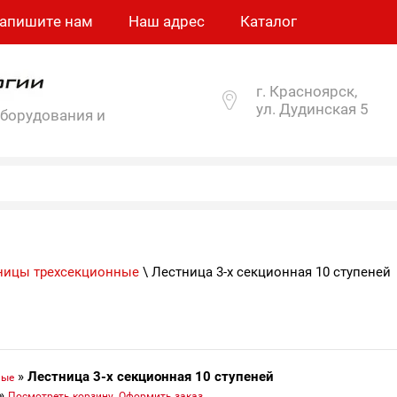
апишите нам
Наш адрес
Каталог
г. Красноярск,
ул. Дудинская 5
оборудования и
ницы трехсекционные
\ Лестница 3-х секционная 10 ступеней
»
Лестница 3-х секционная 10 ступеней
ные
»
Посмотреть корзину. Оформить заказ