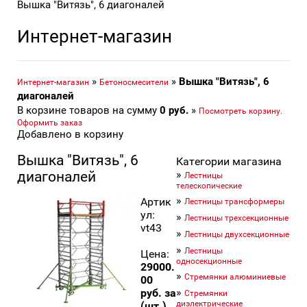
Вышка "Витязь", 6 диагоналей
Интернет-магазин
»
»
Вышка "Витязь", 6
Интернет-магазин
Бетоносмесители
диагоналей
В корзине товаров на сумму
0
руб.
»
Посмотреть корзину.
Оформить заказ
Добавлено в корзину
Вышка "Витязь", 6
Категории магазина
»
диагоналей
Лестницы
телескопические
»
Артик
Лестницы трансформеры
ул:
»
Лестницы трехсекционные
vt43
»
Лестницы двухсекционные
»
Лестницы
Цена:
односекционные
29000.
»
Стремянки алюминиевые
00
»
руб. за
Стремянки
диэлектрические
(шт.)