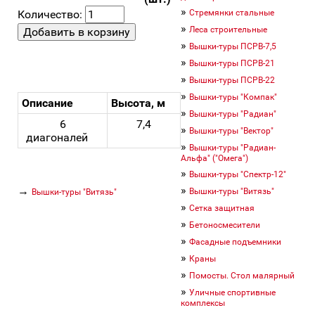
»
Количество:
Стремянки стальные
»
Леса строительные
»
Вышки-туры ПСРВ-7,5
»
Вышки-туры ПСРВ-21
»
Вышки-туры ПСРВ-22
»
Вышки-туры "Компак"
Описание
Высота, м
»
Вышки-туры "Радиан"
6
7,4
»
Вышки-туры "Вектор"
диагоналей
»
Вышки-туры "Радиан-
Альфа" ("Омега")
»
Вышки-туры "Спектр-12"
»
→
Вышки-туры "Витязь"
Вышки-туры "Витязь"
»
Сетка защитная
»
Бетоносмесители
»
Фасадные подъемники
»
Краны
»
Помосты. Стол малярный
»
Уличные спортивные
комплексы