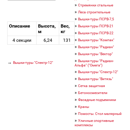
»
Стремянки стальные
»
Леса строительные
»
Вышки-туры ПСРВ-7,5
»
Описание
Высота,
Вес,
Вышки-туры ПСРВ-21
м
кг
»
Вышки-туры ПСРВ-22
»
4 секции
6,24
131
Вышки-туры "Компак"
»
Вышки-туры "Радиан"
»
Вышки-туры "Вектор"
»
Вышки-туры "Радиан-
→
Вышки-туры "Спектр-12"
Альфа" ("Омега")
»
Вышки-туры "Спектр-12"
»
Вышки-туры "Витязь"
»
Сетка защитная
»
Бетоносмесители
»
Фасадные подъемники
»
Краны
»
Помосты. Стол малярный
»
Уличные спортивные
комплексы