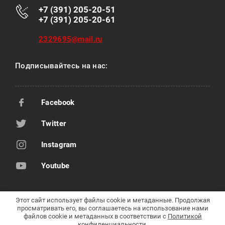
+7 (391) 205-20-51
+7 (391) 205-20-61
2329695@mail.ru
Подписывайтесь на нас:
Facebook
Twitter
Instagram
Youtube
Этот сайт использует файлы cookie и метаданные. Продолжая
просматривать его, вы соглашаетесь на использование нами
Copyright © 2009 - 2021
файлов cookie и метаданных в соответствии с
Политикой
ООО Компания "Передовые технологии"
конфиденциальности
.