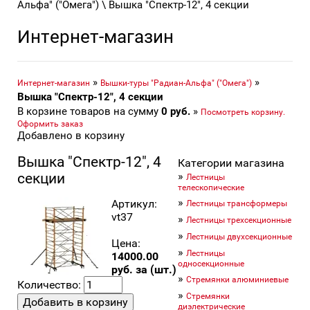
Альфа" ("Омега") \ Вышка "Спектр-12", 4 секции
Интернет-магазин
»
»
Интернет-магазин
Вышки-туры "Радиан-Альфа" ("Омега")
Вышка "Спектр-12", 4 секции
В корзине товаров на сумму
0
руб.
»
Посмотреть корзину.
Оформить заказ
Добавлено в корзину
Вышка "Спектр-12", 4
Категории магазина
»
секции
Лестницы
телескопические
»
Артикул:
Лестницы трансформеры
vt37
»
Лестницы трехсекционные
»
Лестницы двухсекционные
Цена:
»
Лестницы
14000.00
односекционные
руб. за (шт.)
»
Стремянки алюминиевые
Количество:
»
Стремянки
диэлектрические